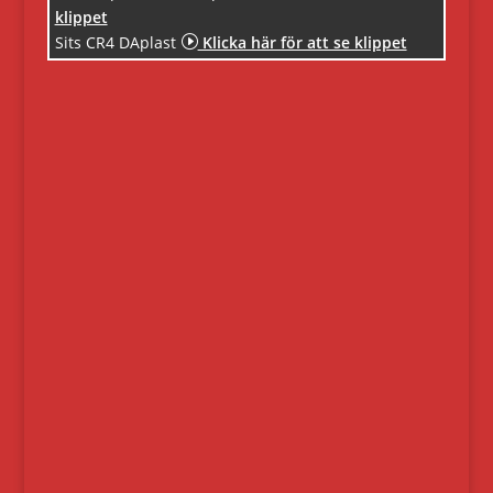
klippet
Sits CR4 DAplast
I
Klicka här för att se klippet