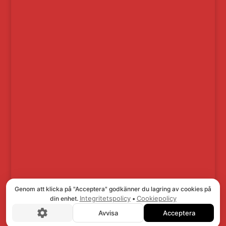
Genom att klicka på "Acceptera" godkänner du lagring av cookies på
Integritetspolicy
Cookiepolicy
din enhet.
•
Avvisa
Acceptera