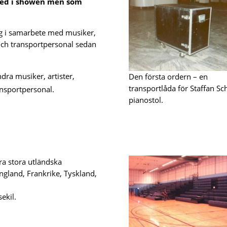
 med i showen men som
ng i samarbete med musiker,
e och transportpersonal sedan
ra musiker, artister,
Den första ordern – en
transportlåda för Staffan Sc
ansportpersonal.
pianostol.
ra stora utländska
England, Frankrike, Tyskland,
ekil.