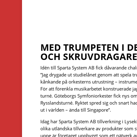
MED TRUMPETEN I D
OCH SKRUVDRAGARE
Idén till Sparta System AB fick dåvarande chal
”Jag drygade ut studielånet genom att spela tru
kånkande på orkesterns utrustning – instrumen
För att förenkla musikarbetet konstruerade ja
turné. Göteborgs Symfoniorkester fick nys om 
Rysslandsturné. Ryktet spred sig och snart ha
ut i världen – ända till Singapore”.
Idag har Sparta System AB tillverkning i Lyse
olika utländska tillverkare av produkter som sv
uppe är företaget uppbyggt som ett nätverk av 