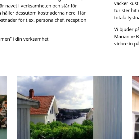
vacker kus
 är navet i verksamheten och står för
turister hi
on håller dessutom kostnaderna nere. Här
totala tystn
ostnader för t.ex. personalchef, reception
Vi bjuder p
Marianne Be
emen” i din verksamhet!
vidare in p