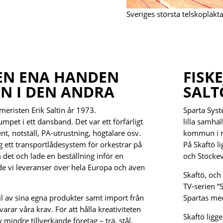
Sveriges största telskopläkta
EN ENA HANDEN
FISK
N I DEN ANDRA
SALT
meristen Erik Saltin år 1973.
Sparta Syst
mpet i ett dansband. Det var ett förfärligt
lilla samhäl
t, notställ, PA-utrustning, högtalare osv.
kommun i m
g ett transportlådesystem för orkestrar på
På Skaftö l
det och lade en beställning inför en
och Stockev
de vi leveranser över hela Europa och även
Skaftö, och
TV-serien ”
kil av sina egna produkter samt import från
Spartas med
arar våra krav. För att hålla kreativiteten
Skaftö ligg
mindre tillverkande företag – trä, stål,