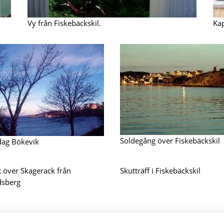
Vy från Fiskebäckskil.
Kap
Soldegång över Fiskebäckskil
dag Bökevik
t över Skagerack från
Skutträff i Fiskebäckskil
dsberg