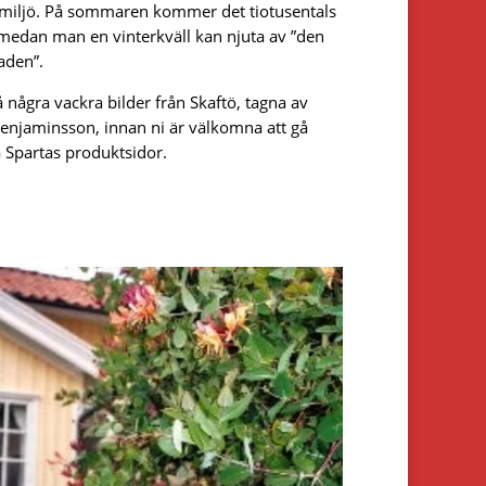
tmiljö. På sommaren kommer det tiotusentals
t medan man en vinterkväll kan njuta av ”den
aden”.
å några vackra bilder från Skaftö, tagna av
njaminsson, innan ni är välkomna att gå
å Spartas produktsidor.