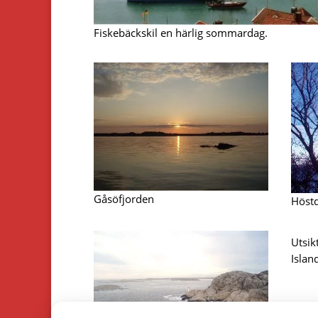
Fiskebäckskil en härlig sommardag.
Gåsöfjorden
Höst
Utsik
Islan