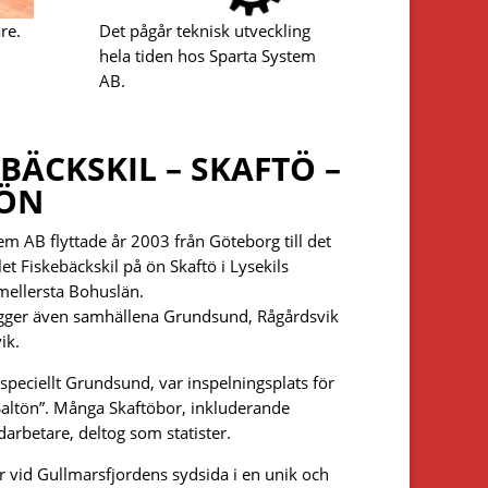
re.
Det pågår teknisk utveckling
hela tiden hos Sparta System
AB.
EBÄCKSKIL – SKAFTÖ –
ÖN
em AB flyttade år 2003 från Göteborg till det
let Fiskebäckskil på ön Skaftö i Lysekils
ellersta Bohuslän.
igger även samhällena Grundsund, Rågårdsvik
ik.
 speciellt Grundsund, var inspelningsplats för
Saltön”. Många Skaftöbor, inkluderande
arbetare, deltog som statister.
er vid Gullmarsfjordens sydsida i en unik och