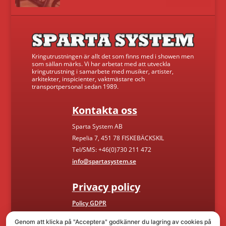
Kringutrustningen är allt det som finns med i showen men
som sällan märks. Vi har arbetat med att utveckla
kringutrustning i samarbete med musiker, artister,
arkitekter, inspicienter, vaktmästare och
transportpersonal sedan 1989.
Kontakta oss
Sparta System AB
Repelia 7, 451 78 FISKEBÄCKSKIL
Tel/SMS: +46(0)730 211 472
info@spartasystem.se
Privacy policy
Policy GDPR
Genom att klicka på "Acceptera" godkänner du lagring av cookies på