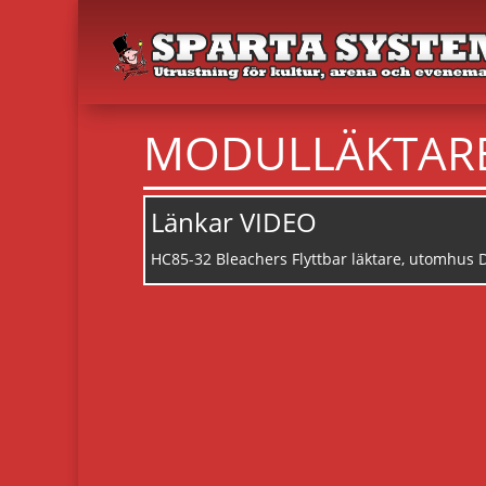
MODULLÄKTAR
Länkar VIDEO
HC85-32 Bleachers Flyttbar läktare, utomhus 