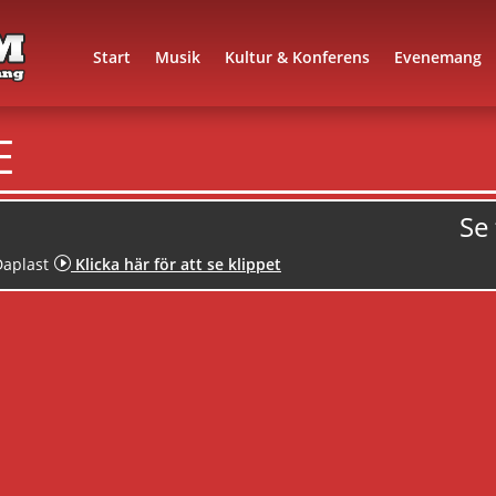
Start
Musik
Kultur & Konferens
Evenemang
E
Se
Daplast
I
Klicka här för att se klippet