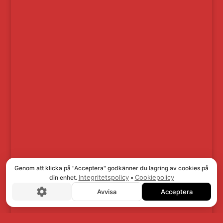
Genom att klicka på "Acceptera" godkänner du lagring av cookies på
Integritetspolicy
Cookiepolicy
din enhet.
•
Avvisa
Acceptera