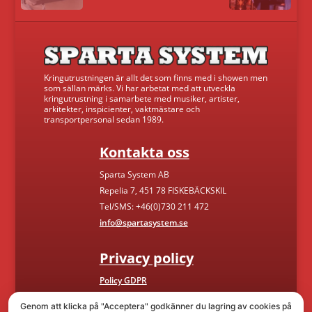
Kringutrustningen är allt det som finns med i showen men
som sällan märks. Vi har arbetat med att utveckla
kringutrustning i samarbete med musiker, artister,
arkitekter, inspicienter, vaktmästare och
transportpersonal sedan 1989.
Kontakta oss
Sparta System AB
Repelia 7, 451 78 FISKEBÄCKSKIL
Tel/SMS: +46(0)730 211 472
info@spartasystem.se
Privacy policy
Policy GDPR
Genom att klicka på "Acceptera" godkänner du lagring av cookies på