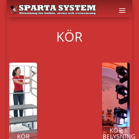
KÖR
KÖR
KÖR
BELYSNING