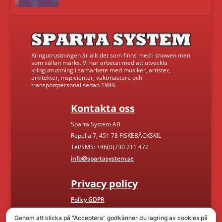
Kringutrustningen är allt det som finns med i showen men
som sällan märks. Vi har arbetat med att utveckla
kringutrustning i samarbete med musiker, artister,
arkitekter, inspicienter, vaktmästare och
transportpersonal sedan 1989.
Kontakta oss
Sparta System AB
Repelia 7, 451 78 FISKEBÄCKSKIL
Tel/SMS: +46(0)730 211 472
info@spartasystem.se
Privacy policy
Policy GDPR
Genom att klicka på "Acceptera" godkänner du lagring av cookies på