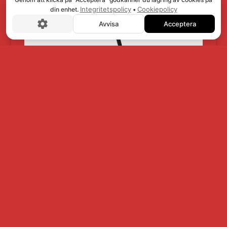
Integritetspolicy
Cookiepolicy
din enhet.
•
Avvisa
Acceptera
NOTSTÄLL TURNÈ
NOTSTÄLL PODIE