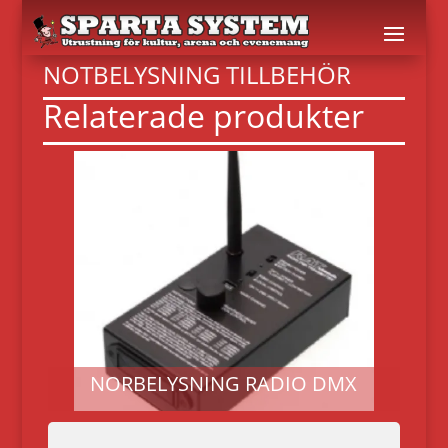
NOTBELYSNING TILLBEHÖR
Relaterade produkter
NORBELYSNING RADIO DMX