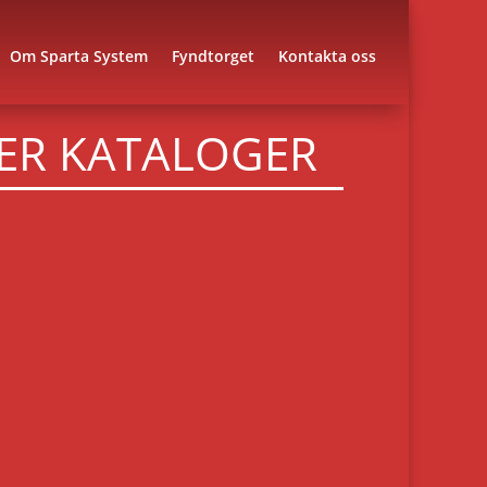
Om Sparta System
Fyndtorget
Kontakta oss
ER KATALOGER