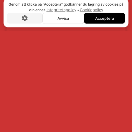
Genom att klicka på "Acceptera" godkänner du lagring av cookies på
Integritetspolicy
Cookiepolicy
din enhet.
•
Avvisa
Acceptera