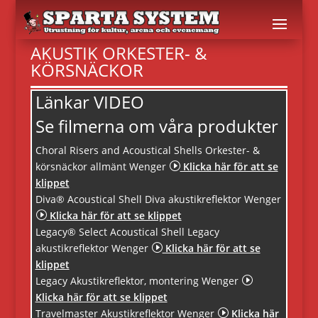
AKUSTIK ORKESTER- &
KÖRSNÄCKOR
Länkar VIDEO
Se filmerna om våra produkter
Choral Risers and Acoustical Shells Orkester- &
körsnäckor allmänt Wenger
I
Klicka här för att se
klippet
Diva® Acoustical Shell Diva akustikreflektor Wenger
I
Klicka här för att se klippet
Legacy® Select Acoustical Shell Legacy
akustikreflektor Wenger
I
Klicka här för att se
klippet
Legacy Akustikreflektor, montering Wenger
I
Klicka här för att se klippet
Travelmaster Akustikreflektor Wenger
I
Klicka här