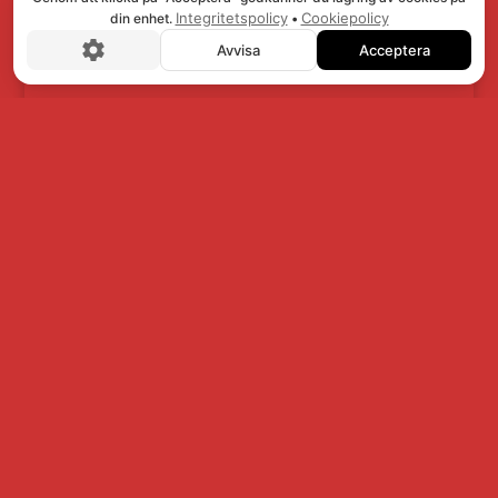
Integritetspolicy
Cookiepolicy
din enhet.
•
Avvisa
Acceptera