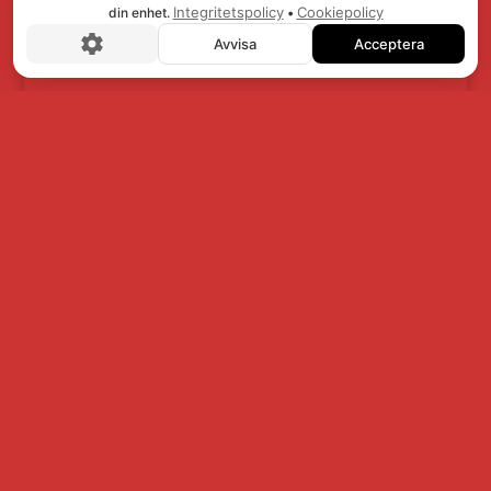
Integritetspolicy
Cookiepolicy
din enhet.
•
Avvisa
Acceptera